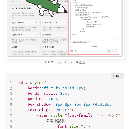
テキストヴィジェットを設置
<
div
style
="
border
:
#f5f5f5 solid 1px
;
border-radius
:
3px
;
padding
:
 10px
;
box-shadow
:
 3px 3px 3px 3px #dcdcdc
;
text-align
:
center
;
"
>
<
span
style
="
font-family
:
'トーキング'
;
"
>
			公開中記事

<
font
size
=
"
5
"
>