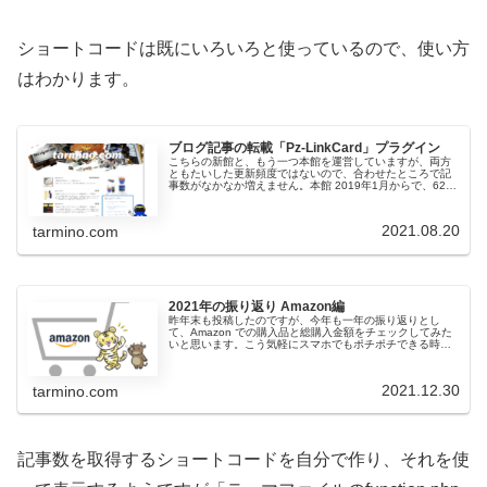
ショートコードは既にいろいろと使っているので、使い方
はわかります。
ブログ記事の転載「Pz-LinkCard」プラグイン
こちらの新館と、もう一つ本館を運営していますが、両方
ともたいした更新頻度ではないので、合わせたところで記
事数がなかなか増えません。本館 2019年1月からで、62記
事新館 2019年2月からで、57記事新館の要約というか見出
しを本館に掲載し...
2021.08.20
tarmino.com
2021年の振り返り Amazon編
昨年末も投稿したのですが、今年も一年の振り返りとし
て、Amazon での購入品と総購入金額をチェックしてみた
いと思います。こう気軽にスマホでもポチポチできる時代
になると、年に１回くらいは散財していないかチェックし
ませんと・・昨年は注文履歴を...
2021.12.30
tarmino.com
記事数を取得するショートコードを自分で作り、それを使