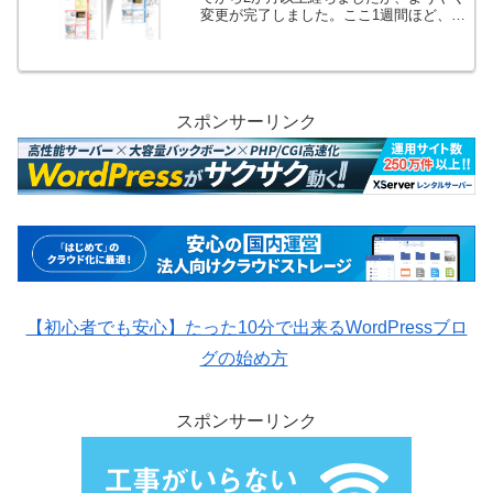
変更が完了しました。ここ1週間ほど、テ
スト環境の Cocoon の設定をいろいろと
触ってみて、とりあえずテーマ変更した
直後に必要な設定がだいたい把握できた
の...
スポンサーリンク
【初心者でも安心】たった10分で出来るWordPressブロ
グの始め方
スポンサーリンク