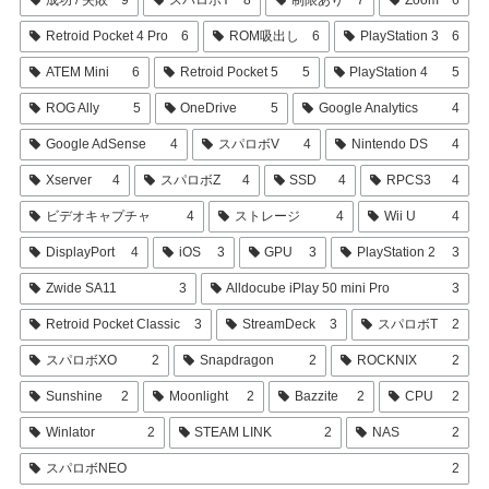
Retroid Pocket 4 Pro
6
ROM吸出し
6
PlayStation 3
6
ATEM Mini
6
Retroid Pocket 5
5
PlayStation 4
5
ROG Ally
5
OneDrive
5
Google Analytics
4
Google AdSense
4
スパロボV
4
Nintendo DS
4
Xserver
4
スパロボZ
4
SSD
4
RPCS3
4
ビデオキャプチャ
4
ストレージ
4
Wii U
4
DisplayPort
4
iOS
3
GPU
3
PlayStation 2
3
Zwide SA11
3
Alldocube iPlay 50 mini Pro
3
Retroid Pocket Classic
3
StreamDeck
3
スパロボT
2
スパロボXO
2
Snapdragon
2
ROCKNIX
2
Sunshine
2
Moonlight
2
Bazzite
2
CPU
2
Winlator
2
STEAM LINK
2
NAS
2
スパロボNEO
2