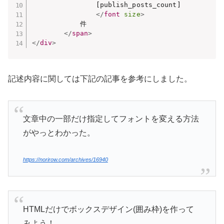
				[publish_posts_count] 

</
font
size
>
			件

</
span
>
</
div
>
記述内容に関しては下記の記事を参考にしました。
文章中の一部だけ指定してフォントを変える方法
がやっとわかった。
https://norirow.com/archives/16940
HTMLだけでボックスデザイン(囲み枠)を作って
みよう！