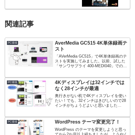
関連記事
AverMedia GC515 4K単体録画テ
PC環境
スト
「AVerMedia GC515」で4K単体録画のテ
ストを実施してみました。以前、試した
「サンワサプライ 400-MEDI040」での単
体録画の音質が思わしくなかったので、
果たして今度は大丈夫か？
4Kディスプレイは32インチでは
PC環境
なく28インチが最適
奥行きがない机で4Kディスプレイを使い
たい！でも、32インチはきびしいので28
インチがちょうどよいと思いました
が・・結局、奥行きを拡張するのが一番
よい結果に。初めから机上のスペースを
拡張したほうが賢明だったかも。
WordPress テーマ変更完了！
PC環境
WordPress のテーマを変更しようと思っ
てから2か月以上経ちましたが、ようやく