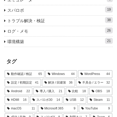
19
スパロボ
38
トラブル解決・検証
26
ログ・メモ
21
環境構築
タグ
動作確認 / 検証
65
Windows
44
WordPress
44
設定 / 初期設定
41
解決 / 回避策
36
不具合 / エラー
32
Android
22
導入 / 購入
21
比較
18
OBS
18
HDMI
16
スパロボ30
14
USB
12
Steam
11
macOS
11
Microsoft 365
9
YouTube
9
成功 / 失敗
9
スパロボY
8
制限あり
7
Zoom
6