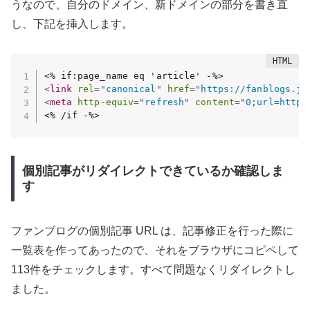
うなので、自分のドメイン、新ドメインの部分を書き直
し、下記を挿入します。
<
link
rel
=
"
canonical
"
href
=
"
https://fanblogs.jp
<
meta
http-equiv
=
"
refresh
"
content
=
"
0;url=https
<% /if -%>
個別記事がリダイレクトできているか確認しま
す
ファンブログの個別記事 URL は、記事修正を行った際に
一覧表を作ってあったので、それをブラウザにコピペして
113件をチェックします。すべて問題なくリダイレクトし
ました。