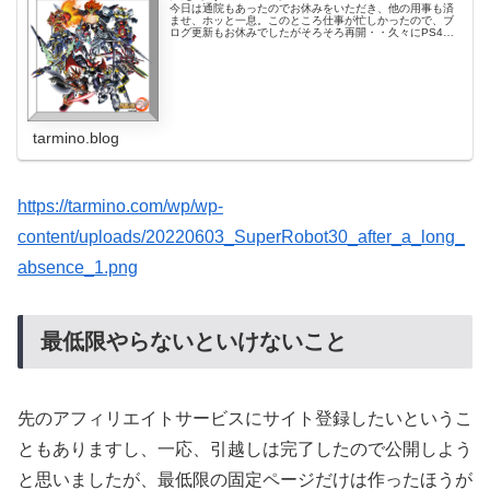
今日は通院もあったのでお休みをいただき、他の用事も済
ませ、ホッと一息。このところ仕事が忙しかったので、ブ
ログ更新もお休みでしたがそろそろ再開・・久々にPS4の
電源を入れました。スパロボ30を起動するとアップデート
が走り、続いてその前にPS4...
tarmino.blog
https://tarmino.com/wp/wp-
content/uploads/20220603_SuperRobot30_after_a_long_
absence_1.png
最低限やらないといけないこと
先のアフィリエイトサービスにサイト登録したいというこ
ともありますし、一応、引越しは完了したので公開しよう
と思いましたが、最低限の固定ページだけは作ったほうが