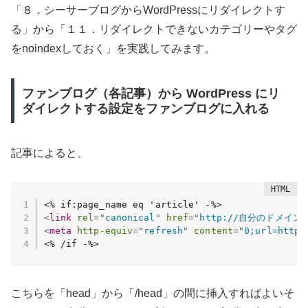
「８．シーサーブログからWordPressにリダイレクトす
る」から「１１．リダイレクトできないカテゴリーやタグ
をnoindexしておく」を実践してみます。
ファンブログ（各記事）から WordPress にリ
ダイレクトする設定をファンブログに入れる
記事によると、
<
link
rel
=
"
canonical
"
href
=
"
http://自分のドメイン/<%
<
meta
http-equiv
=
"
refresh
"
content
=
"
0;url=http
<% /if -%>
こちらを「head」から「/head」の間に挿入すればよいそ