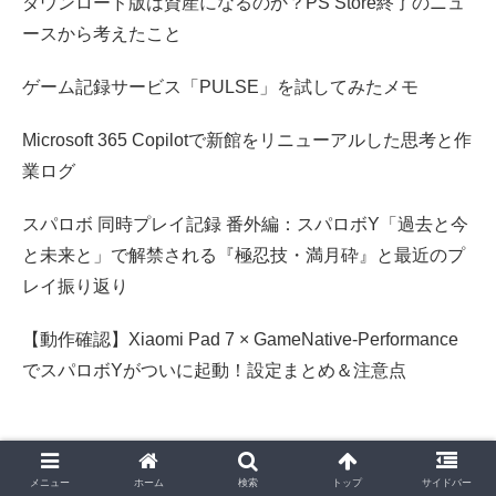
ダウンロード版は資産になるのか？PS Store終了のニュ
ースから考えたこと
ゲーム記録サービス「PULSE」を試してみたメモ
Microsoft 365 Copilotで新館をリニューアルした思考と作
業ログ
スパロボ 同時プレイ記録 番外編：スパロボY「過去と今
と未来と」で解禁される『極忍技・満月砕』と最近のプ
レイ振り返り
【動作確認】Xiaomi Pad 7 × GameNative-Performance
でスパロボYがついに起動！設定まとめ＆注意点
人気記事 たーみのログ – 新館 – Last Year
メニュー
ホーム
検索
トップ
サイドバー