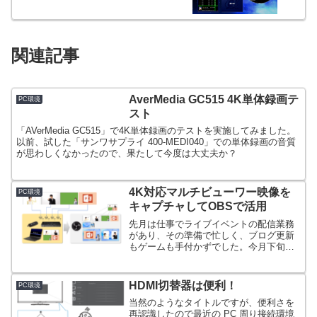
関連記事
AverMedia GC515 4K単体録画テ
PC環境
スト
「AVerMedia GC515」で4K単体録画のテストを実施してみました。
以前、試した「サンワサプライ 400-MEDI040」での単体録画の音質
が思わしくなかったので、果たして今度は大丈夫か？
4K対応マルチビューワー映像を
PC環境
キャプチャしてOBSで活用
先月は仕事でライブイベントの配信業務
があり、その準備で忙しく、ブログ更新
もゲームも手付かずでした。今月下旬に
も Zoom を使ったライブイベントがある
のですが、そちらはチームのメンバーが
具体的な仕掛けを準備してくれているの
HDMI切替器は便利！
PC環境
で一安心です。とい...
当然のようなタイトルですが、便利さを
再認識したので最近の PC 周り接続環境