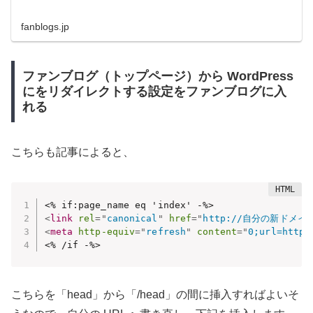
fanblogs.jp
ファンブログ（トップページ）から WordPress
にをリダイレクトする設定をファンブログに入
れる
こちらも記事によると、
<
link
rel
=
"
canonical
"
href
=
"
http://自分の新ドメイ
<
meta
http-equiv
=
"
refresh
"
content
=
"
0;url=htt
<% /if -%>
こちらを「head」から「/head」の間に挿入すればよいそ