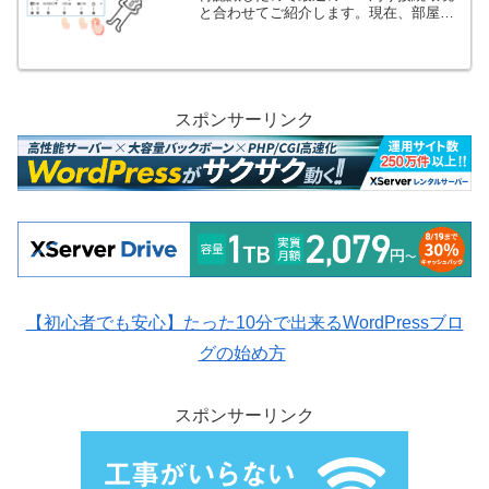
と合わせてご紹介します。現在、部屋に
はデスクトップ PC、ノート PC、Mac
mini、会社の仕事用ノート PC と使える
PC が4台あります。もちろん、全部一...
スポンサーリンク
【初心者でも安心】たった10分で出来るWordPressブロ
グの始め方
スポンサーリンク