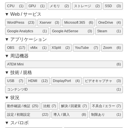
CPU
(1)
GPU
(1)
メモリ
(2)
ストレージ
(2)
SSD
(3)
▼ Web / サービス
WordPress
(23)
Xserver
(3)
Microsoft 365
(6)
OneDrive
(4)
Google Analytics
(1)
Google AdSense
(3)
Steam
(1)
▼ アプリケーション
OBS
(17)
vMix
(1)
XSplit
(2)
YouTube
(7)
Zoom
(6)
▼ 周辺機器
ATEM Mini
(6)
▼ 技術 / 規格
USB
(7)
HDMI
(12)
DisplayPort
(4)
ビデオキャプチャ
(3)
コンテンツID
(1)
▼ 状況
動作確認 / 検証
(25)
比較
(7)
解決 / 回避策
(7)
不具合 / エラー
(7)
設定 / 初期設定
(22)
導入 / 購入
(8)
制限あり
(1)
▼ スパロボ