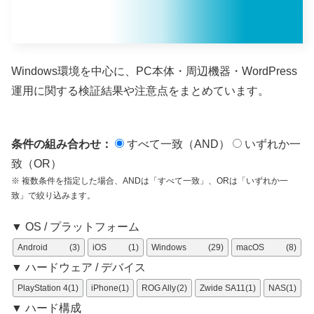
Windows環境を中心に、PC本体・周辺機器・WordPress
運用に関する検証結果や注意点をまとめています。
条件の組み合わせ：
すべて一致（AND）
いずれか一
致（OR）
※ 複数条件を指定した場合、ANDは「すべて一致」、ORは「いずれか一
致」で絞り込みます。
▼ OS / プラットフォーム
Android
(3)
iOS
(1)
Windows
(29)
macOS
(8)
▼ ハードウェア / デバイス
PlayStation 4
(1)
iPhone
(1)
ROG Ally
(2)
Zwide SA11
(1)
NAS
(1)
▼ ハード構成