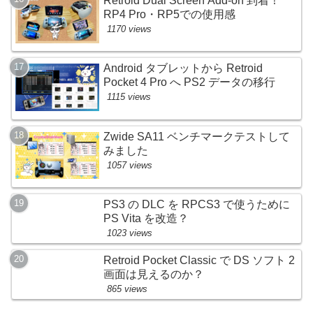
Retroid Dual Screen Add-on 到着！
RP4 Pro・RP5での使用感
1170 views
Android タブレットから Retroid
Pocket 4 Pro へ PS2 データの移行
1115 views
Zwide SA11 ベンチマークテストして
みました
1057 views
PS3 の DLC を RPCS3 で使うために
PS Vita を改造？
1023 views
Retroid Pocket Classic で DS ソフト 2
画面は見えるのか？
865 views