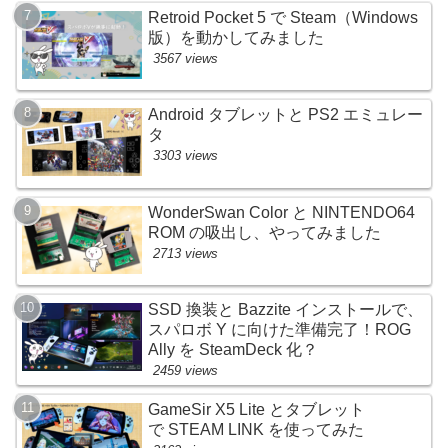
Retroid Pocket 5 で Steam（Windows
版）を動かしてみました
3567 views
Android タブレットと PS2 エミュレー
タ
3303 views
WonderSwan Color と NINTENDO64
ROM の吸出し、やってみました
2713 views
SSD 換装と Bazzite インストールで、
スパロボ Y に向けた準備完了！ROG
Ally を SteamDeck 化？
2459 views
GameSir X5 Lite とタブレット
で STEAM LINK を使ってみた