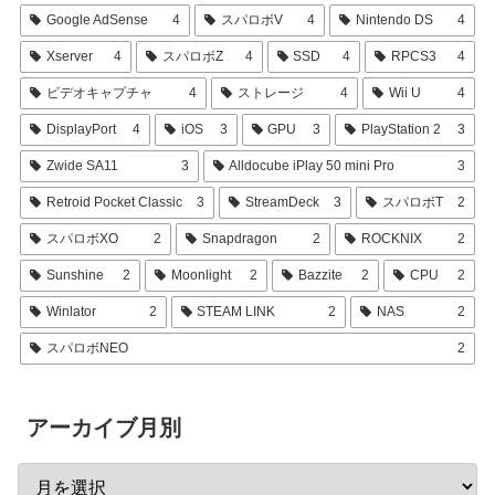
Google AdSense
4
スパロボV
4
Nintendo DS
4
Xserver
4
スパロボZ
4
SSD
4
RPCS3
4
ビデオキャプチャ
4
ストレージ
4
Wii U
4
DisplayPort
4
iOS
3
GPU
3
PlayStation 2
3
Zwide SA11
3
Alldocube iPlay 50 mini Pro
3
Retroid Pocket Classic
3
StreamDeck
3
スパロボT
2
スパロボXO
2
Snapdragon
2
ROCKNIX
2
Sunshine
2
Moonlight
2
Bazzite
2
CPU
2
Winlator
2
STEAM LINK
2
NAS
2
スパロボNEO
2
アーカイブ月別