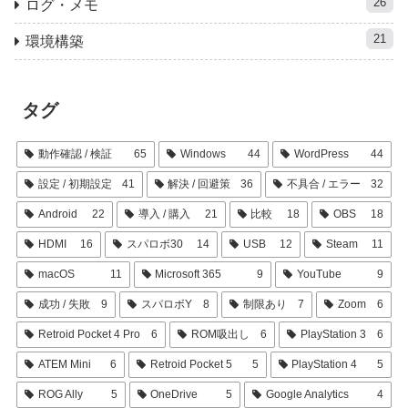
26
ログ・メモ
21
環境構築
タグ
動作確認 / 検証
65
Windows
44
WordPress
44
設定 / 初期設定
41
解決 / 回避策
36
不具合 / エラー
32
Android
22
導入 / 購入
21
比較
18
OBS
18
HDMI
16
スパロボ30
14
USB
12
Steam
11
macOS
11
Microsoft 365
9
YouTube
9
成功 / 失敗
9
スパロボY
8
制限あり
7
Zoom
6
Retroid Pocket 4 Pro
6
ROM吸出し
6
PlayStation 3
6
ATEM Mini
6
Retroid Pocket 5
5
PlayStation 4
5
ROG Ally
5
OneDrive
5
Google Analytics
4