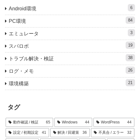
6
Android環境
84
PC環境
3
エミュレータ
19
スパロボ
38
トラブル解決・検証
26
ログ・メモ
21
環境構築
タグ
動作確認 / 検証
65
Windows
44
WordPress
44
設定 / 初期設定
41
解決 / 回避策
36
不具合 / エラー
32