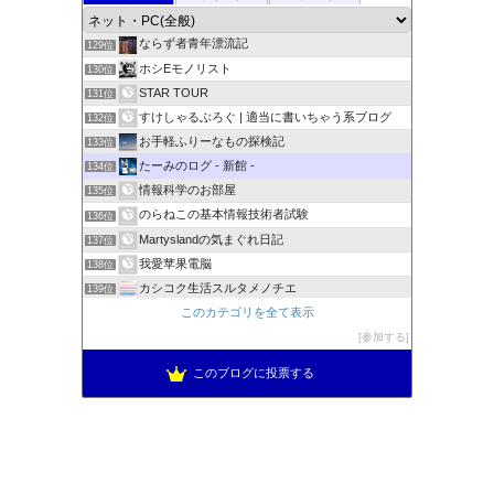
パソコン初心者ものがたり
128位
ならず者青年漂流記
129位
ホシEモノリスト
130位
STAR TOUR
131位
すけしゃるぶろぐ | 適当に書いちゃう系ブログ
132位
お手軽ふりーなもの探検記
133位
たーみのログ - 新館 -
134位
情報科学のお部屋
135位
のらねこの基本情報技術者試験
136位
Martyslandの気まぐれ日記
137位
我愛苹果電脳
138位
カシコク生活スルタメノチエ
139位
ぴぽろぐ
このカテゴリを全て表示
140位
AB型人間の極私的な日記
参加する
141位
このブログに投票する