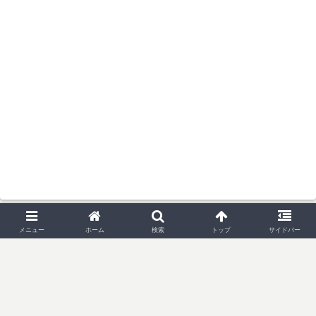
メニュー
ホーム
検索
トップ
サイドバー
© 2019 たーみのログ - 新館 -.