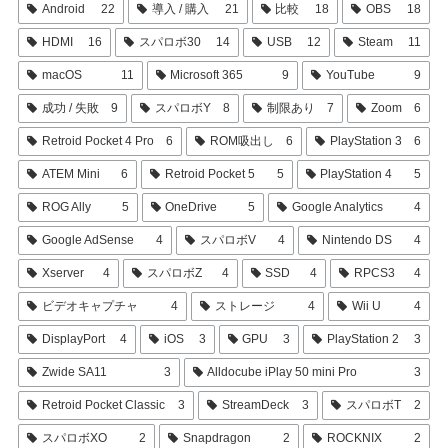
Android
22
導入 / 購入
21
比較
18
OBS
18
HDMI
16
スパロボ30
14
USB
12
Steam
11
macOS
11
Microsoft 365
9
YouTube
9
成功 / 失敗
9
スパロボY
8
制限あり
7
Zoom
6
Retroid Pocket 4 Pro
6
ROM吸出し
6
PlayStation 3
6
ATEM Mini
6
Retroid Pocket 5
5
PlayStation 4
5
ROG Ally
5
OneDrive
5
Google Analytics
4
Google AdSense
4
スパロボV
4
Nintendo DS
4
Xserver
4
スパロボZ
4
SSD
4
RPCS3
4
ビデオキャプチャ
4
ストレージ
4
Wii U
4
DisplayPort
4
iOS
3
GPU
3
PlayStation 2
3
Zwide SA11
3
Alldocube iPlay 50 mini Pro
3
Retroid Pocket Classic
3
StreamDeck
3
スパロボT
2
スパロボXO
2
Snapdragon
2
ROCKNIX
2