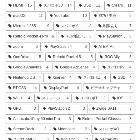
HDMI
16
スパロボ30
14
USB
12
Steam
11
macOS
11
YouTube
10
成功 / 失敗
9
Microsoft 365
9
スパロボY
8
制限あり
7
Retroid Pocket 4 Pro
6
ROM吸出し
6
PlayStation 3
6
Zoom
6
PlayStation 4
6
ATEM Mini
6
OneDrive
5
Retroid Pocket 5
5
ROG Ally
5
Google Analytics
4
Google AdSense
4
スパロボV
4
Nintendo DS
4
Xserver
4
スパロボZ
4
SSD
4
RPCS3
4
DisplayPort
4
ビデオキャプチャ
4
Wii U
4
ストレージ
4
スパロボT
3
iOS
3
GPU
3
PlayStation 2
3
Zwide SA11
3
Alldocube iPlay 50 mini Pro
3
Retroid Pocket Classic
3
StreamDeck
3
Moonlight
2
スパロボXO
2
スパロボNEO
2
Winlator
2
NetherSX2
2