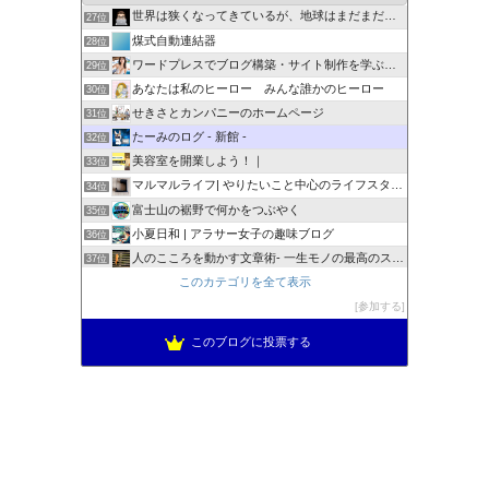
世界は狭くなってきているが、地球はまだまだでかい！
27位
煤式自動連結器
28位
ワードプレスでブログ構築・サイト制作を学ぶ初心者の為の忘備録
29位
あなたは私のヒーロー みんな誰かのヒーロー
30位
せきさとカンパニーのホームページ
31位
たーみのログ - 新館 -
32位
美容室を開業しよう！｜
33位
マルマルライフ| やりたいこと中心のライフスタイル
34位
富士山の裾野で何かをつぶやく
35位
小夏日和 | アラサー女子の趣味ブログ
36位
人のこころを動かす文章術- 一生モノの最高のスキル
37位
Reason・・・まったり気の向くままに
このカテゴリを全て表示
38位
weblife blog
参加する
39位
このブログに投票する