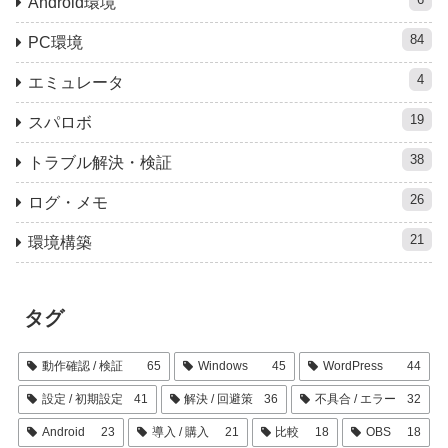
Android環境
84
PC環境
4
エミュレータ
19
スパロボ
38
トラブル解決・検証
26
ログ・メモ
21
環境構築
タグ
動作確認 / 検証
65
Windows
45
WordPress
44
設定 / 初期設定
41
解決 / 回避策
36
不具合 / エラー
32
Android
23
導入 / 購入
21
比較
18
OBS
18