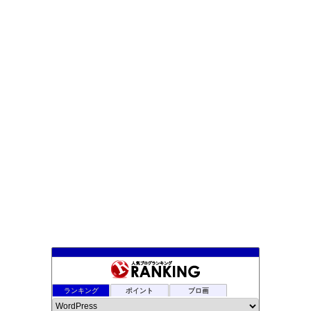
tagnote - 初心者のためのウェブデザイン役立ちノート
ランキング
ポイント
ブロ画
25位
My note
26位