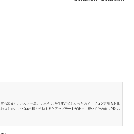
事も済ませ、ホッと一息。 このところ仕事が忙しかったので、ブログ更新もお休
入れました。 スパロボ30を起動するとアップデートが走り、続いてその前にPS4自
だけ電源入れてなかったんでしょう。セーブデータを見ると5/5でした。１か月