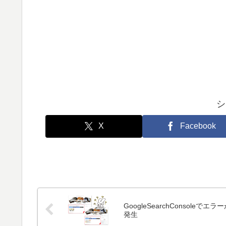
シ
X
Facebook
GoogleSearchConsoleでエラ
発生