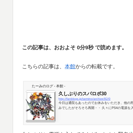
この記事は、おおよそ 0分9秒 で読めます。
こちらの記事は、
本館
からの転載です。
たーみのログ - 本館 -
久しぶりのスパロボ30
http://fanblogs.jp/tarmino/archive/82/0
今日は通院もあったのでお休みをいただき、他の用
みでしたがそろそろ再開・・ 久々にPS4の電源を
体のシステムアップデートも実行しなさいと。どれ
ほどプレイしていなかったようです。 …