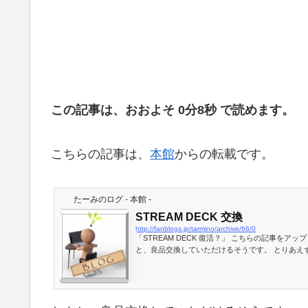
この記事は、おおよそ 0分8秒 で読めます。
こちらの記事は、
本館
からの転載です。
たーみのログ - 本館 -
STREAM DECK 交換
http://fanblogs.jp/tarmino/archive/66/0
「STREAM DECK 復活？」 こちらの記事を
と、良品交換していただけるそうです。 とりあえず動きはしたものの、PC直挿しではNGでハブ経由だとOKは変ですからね、せっ
かくな