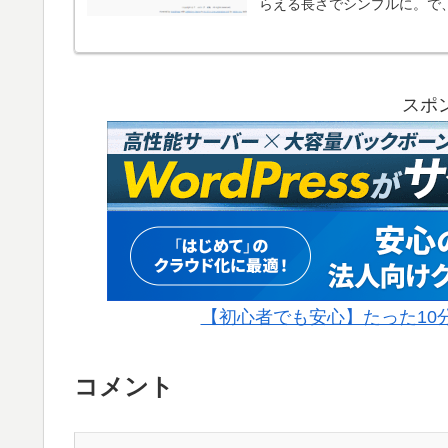
らえる長さでシンプルに。で、
スポ
【初心者でも安心】たった10分で
コメント