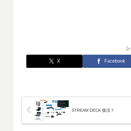
シ
X
Facebook
STREAM DECK 復活？