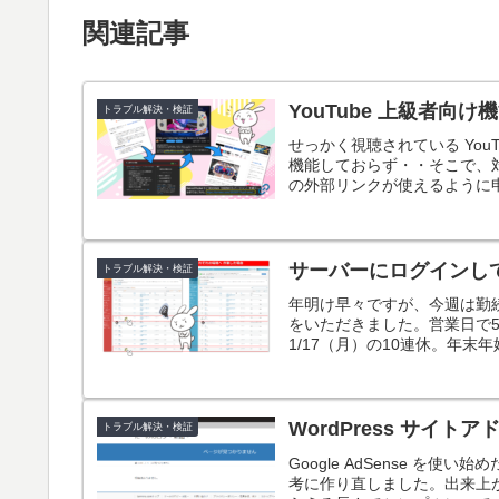
関連記事
YouTube 上級者向
トラブル解決・検証
せっかく視聴されている Yo
機能しておらず・・そこで、対応
の外部リンクが使えるように
サーバーにログインして 
トラブル解決・検証
年明け早々ですが、今週は勤
をいただきました。営業日で5
1/17（月）の10連休。年末
WordPress サイ
トラブル解決・検証
Google AdSense 
考に作り直しました。出来上