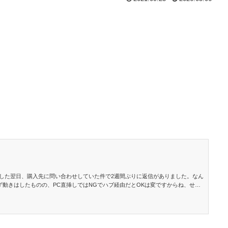
アップした翌日、購入先に問い合わせしていた件で2週間ぶりに返信がありました。なん
ので交換していただくことにしました。 ちょっと高価なものは、きちんとした販…