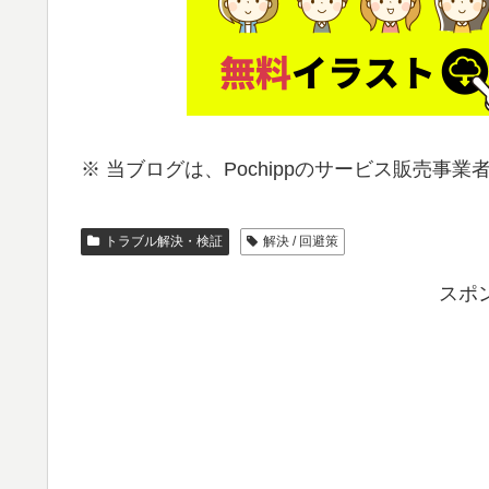
※ 当ブログは、P
ochippのサービス販売事
トラブル解決・検証
解決 / 回避策
スポ