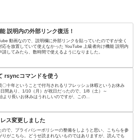
け機能 説明内の外部リンク復活！
uTube 動画なので、説明欄に外部リンクを貼っていたのですが全く
を放置していて使えなかった YouTube 上級者向け機能 説明内
申請してみたら、数時間で使えるようになりました。
rsyncコマンドを使う
続〇十年ということで付与されるリフレッシュ休暇というお休み
日間あり、1/10（月）が祝日だったので、1/8（土）～
年始より長いお休みはうれしいのですが、この...
トアドレス変更しました
を使い始めたので、プライバシーポリシーの整備をしようと思い、こちらを参
がりがこちら。どうせ読まれないものではありますが、読んでも