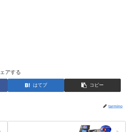
ェアする
はてブ
コピー
tarmino
終