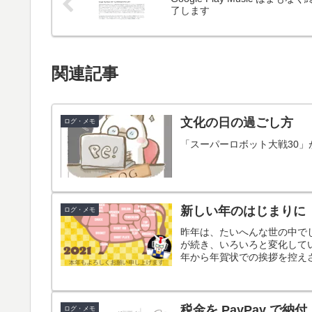
了します
関連記事
文化の日の過ごし方
ログ・メモ
「スーパーロボット大戦30
新しい年のはじまりに
ログ・メモ
昨年は、たいへんな世の中で
が続き、いろいろと変化して
年から年賀状での挨拶を控えさ
税金を PayPay で納付
ログ・メモ