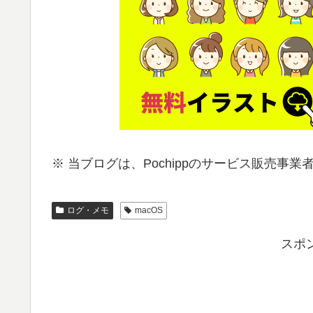
※ 当ブログは、P
ochippのサービス販売事
ログ・メモ
macOS
スポ