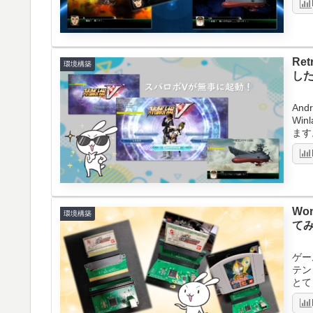
Re
環境構築
し
An
Wi
ます
Wo
環境構築
て
ゲー
テン
とて