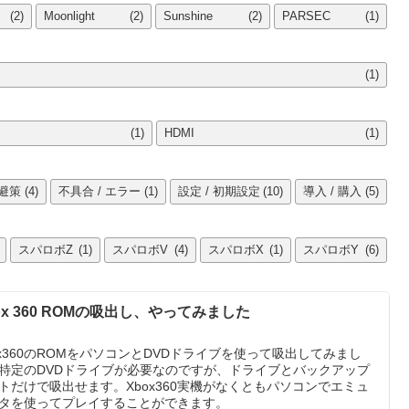
(2)
Moonlight
(2)
Sunshine
(2)
PARSEC
(1)
(1)
(1)
HDMI
(1)
回避策
(4)
不具合 / エラー
(1)
設定 / 初期設定
(10)
導入 / 購入
(5)
スパロボZ
(1)
スパロボV
(4)
スパロボX
(1)
スパロボY
(6)
ox 360 ROMの吸出し、やってみました
ox360のROMをパソコンとDVDドライブを使って吸出してみまし
特定のDVDドライブが必要なのですが、ドライブとバックアップ
トだけで吸出せます。Xbox360実機がなくともパソコンでエミュ
タを使ってプレイすることができます。