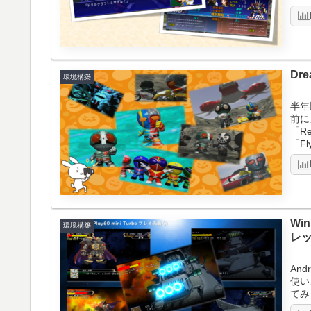
Dr
環境構築
半年
前に
「R
「F
Wi
環境構築
レッ
And
使い
てみ