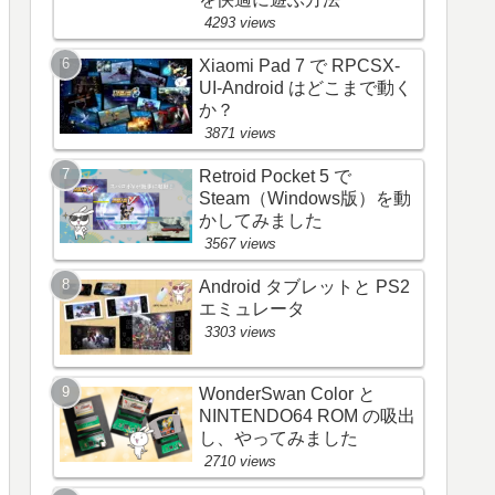
4293 views
Xiaomi Pad 7 で RPCSX-
UI-Android はどこまで動く
か？
3871 views
Retroid Pocket 5 で
Steam（Windows版）を動
かしてみました
3567 views
Android タブレットと PS2
エミュレータ
3303 views
WonderSwan Color と
NINTENDO64 ROM の吸出
し、やってみました
2710 views