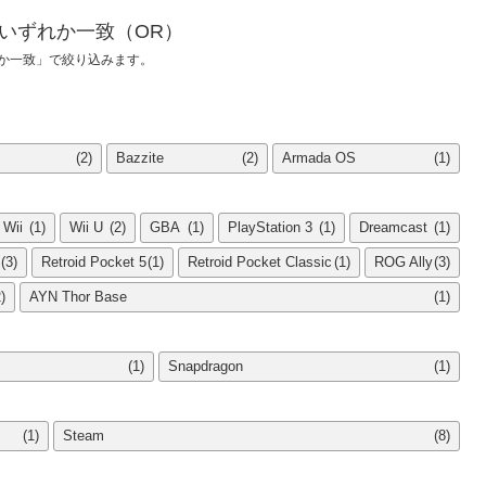
いずれか一致（OR）
れか一致」で絞り込みます。
(2)
Bazzite
(2)
Armada OS
(1)
Wii
(1)
Wii U
(2)
GBA
(1)
PlayStation 3
(1)
Dreamcast
(1)
(3)
Retroid Pocket 5
(1)
Retroid Pocket Classic
(1)
ROG Ally
(3)
)
AYN Thor Base
(1)
(1)
Snapdragon
(1)
(1)
Steam
(8)