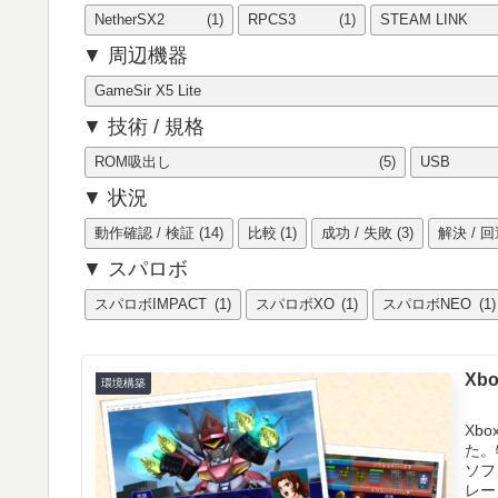
NetherSX2
(1)
RPCS3
(1)
STEAM LINK
▼ 周辺機器
GameSir X5 Lite
▼ 技術 / 規格
ROM吸出し
(5)
USB
▼ 状況
動作確認 / 検証
(14)
比較
(1)
成功 / 失敗
(3)
解決 / 
▼ スパロボ
スパロボIMPACT
(1)
スパロボXO
(1)
スパロボNEO
(1)
Xb
環境構築
Xb
た。
ソフ
レー