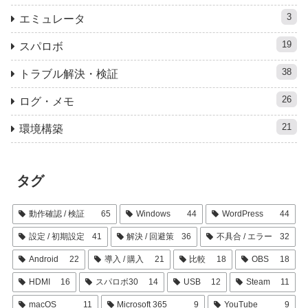
3
エミュレータ
19
スパロボ
38
トラブル解決・検証
26
ログ・メモ
21
環境構築
タグ
動作確認 / 検証
65
Windows
44
WordPress
44
設定 / 初期設定
41
解決 / 回避策
36
不具合 / エラー
32
Android
22
導入 / 購入
21
比較
18
OBS
18
HDMI
16
スパロボ30
14
USB
12
Steam
11
macOS
11
Microsoft 365
9
YouTube
9