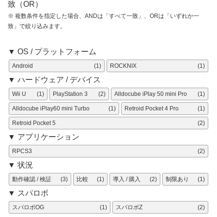
致（OR）
※ 複数条件を指定した場合、ANDは「すべて一致」、ORは「いずれか一
致」で絞り込みます。
▼ OS / プラットフォーム
Android
(1)
ROCKNIX
(1)
▼ ハードウェア / デバイス
Wii U
(1)
PlayStation 3
(2)
Alldocube iPlay 50 mini Pro
(1)
Alldocube iPlay60 mini Turbo
(1)
Retroid Pocket 4 Pro
(1)
Retroid Pocket 5
(2)
▼ アプリケーション
RPCS3
(2)
▼ 状況
動作確認 / 検証
(3)
比較
(1)
導入 / 購入
(2)
制限あり
(1)
▼ スパロボ
スパロボOG
(1)
スパロボZ
(2)