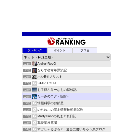
雅ちゃんのなんとなく日記
ランキング
ポイント
ブロ画
122位
パソコン初心者ものがたり
123位
Atelier*RoyG
124位
ならず者青年漂流記
125位
ホシEモノリスト
126位
STAR TOUR
127位
お手軽ふりーなもの探検記
128位
たーみのログ - 新館 -
129位
情報科学のお部屋
130位
のらねこの基本情報技術者試験
131位
Martyslandの気まぐれ日記
132位
我愛苹果電脳
133位
すけしゃるぶろぐ | 適当に書いちゃう系ブログ
134位