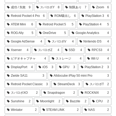
成功 / 失敗
9
スパロボY
8
制限あり
7
Zoom
6
Retroid Pocket 4 Pro
6
ROM吸出し
6
PlayStation 3
6
ATEM Mini
6
Retroid Pocket 5
5
PlayStation 4
5
ROG Ally
5
OneDrive
5
Google Analytics
4
Google AdSense
4
スパロボV
4
Nintendo DS
4
Xserver
4
スパロボZ
4
SSD
4
RPCS3
4
ビデオキャプチャ
4
ストレージ
4
Wii U
4
DisplayPort
4
iOS
3
GPU
3
PlayStation 2
3
Zwide SA11
3
Alldocube iPlay 50 mini Pro
3
Retroid Pocket Classic
3
StreamDeck
3
スパロボT
2
スパロボXO
2
Snapdragon
2
ROCKNIX
2
Sunshine
2
Moonlight
2
Bazzite
2
CPU
2
Winlator
2
STEAM LINK
2
NAS
2